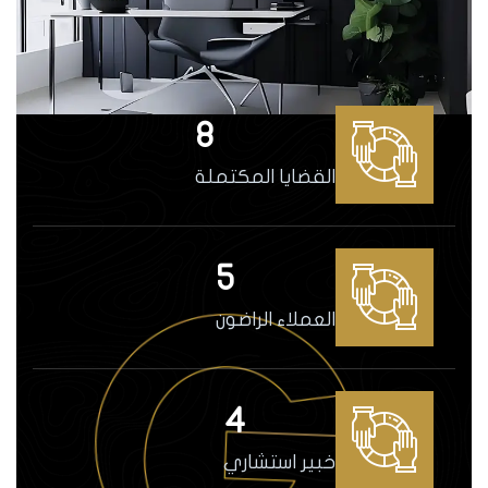
8
القضايا المكتملة
5
العملاء الراضون
4
خبير استشاري